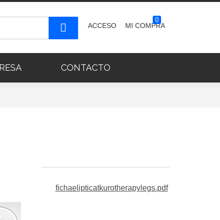
0
ACCESO
MI COMPRA
RESA
CONTACTO
fichaelipticatkurotherapylegs.pdf