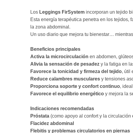
Los
Leggings
FirSystem
incorporan un tejido b
Esta energía terapéutica penetra en los tejidos, 
la zona abdominal.
Un uso diario que mejora tu bienestar… mientra
Beneficios principales
Activa la microcirculación
en abdomen, glúteos,
Alivia la sensación de pesadez
y la fatiga en l
Favorece la tonicidad y firmeza del tejido
, útil
Reduce calambres musculares
y tensiones aso
Proporciona soporte y confort continuo
, idea
Favorece el equilibrio energético
y mejora la s
Indicaciones recomendadas
Próstata
(como apoyo al confort y la circulación 
Flacidez abdominal
Flebitis y problemas circulatorios en piernas