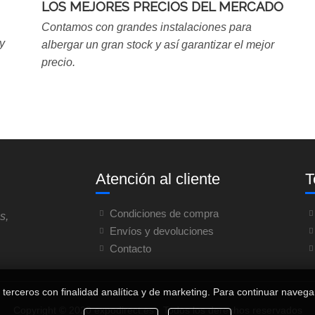
LOS MEJORES PRECIOS DEL MERCADO
Contamos con grandes instalaciones para
y
albergar un gran stock y así garantizar el mejor
precio.
Atención al cliente
T
Condiciones de compra
s,
Envíos y devoluciones
Contacto
 terceros con finalidad analítica y de marketing. Para continuar navega
Copyright © 2020 expodirect.es - Todos los derechos reservados